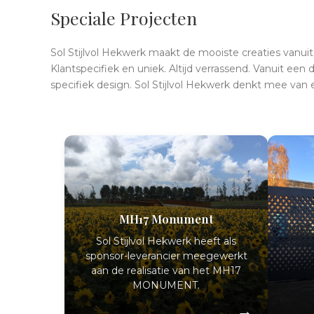
Speciale Projecten
Sol Stijlvol Hekwerk maakt de mooiste creaties vanui
Klantspecifiek en uniek. Altijd verrassend. Vanuit een
specifiek design. Sol Stijlvol Hekwerk denkt mee van e
MH17 Monument
Sol Stijlvol Hekwerk heeft als
sponsor-leverancier meegewerkt
aan de realisatie van het MH17
MONUMENT.