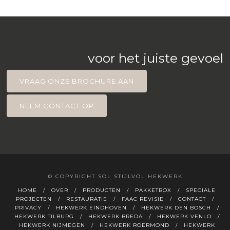
voor het juiste gevoel
VRAAG ONZE BROCHURE AAN
NEEM CONTACT OP
© COPYRIGHT SOL STIJLVOL HEKWERK
HOME
OVER
PRODUCTEN
PAKKETBOX
SPECIALE
PROJECTEN
RESTAURATIE
FAAC REVISIE
CONTACT
PRIVACY
HEKWERK EINDHOVEN
HEKWERK DEN BOSCH
HEKWERK TILBURG
HEKWERK BREDA
HEKWERK VENLO
HEKWERK NIJMEGEN
HEKWERK ROERMOND
HEKWERK