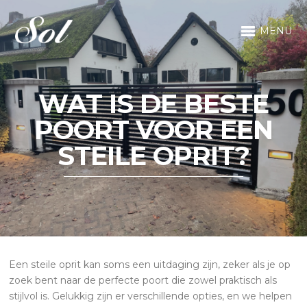
MENU
WAT IS DE BESTE
POORT VOOR EEN
STEILE OPRIT?
Een steile oprit kan soms een uitdaging zijn, zeker als je op
zoek bent naar de perfecte poort die zowel praktisch als
stijlvol is. Gelukkig zijn er verschillende opties, en we helpen